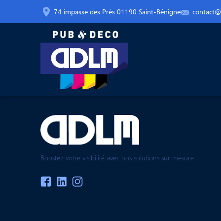
74 impasse des Près 01190 Saint-Bénigne
contact@a
Boostez votre visibilité avec nos solutions sur mesure