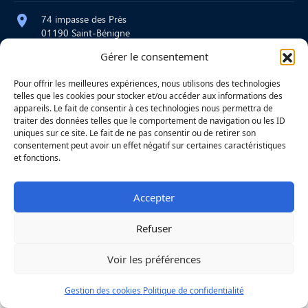
74 impasse des Près
01190 Saint-Bénigne
Gérer le consentement
contact@atelier-martre.fr
09 72 95 15 20
Pour offrir les meilleures expériences, nous utilisons des technologies
telles que les cookies pour stocker et/ou accéder aux informations des
Lundi au jeudi : 8h – 12h / 14h – 18h
appareils. Le fait de consentir à ces technologies nous permettra de
Vendredi : 8h – 12h
traiter des données telles que le comportement de navigation ou les ID
uniques sur ce site. Le fait de ne pas consentir ou de retirer son
consentement peut avoir un effet négatif sur certaines caractéristiques
et fonctions.
|
Mentions légales
|
Confidentialité
|
Copyright © 2026
Une réalisation
Agence
Accepter
Refuser
Voir les préférences
Gestion des cookies
Politique de confidentialité