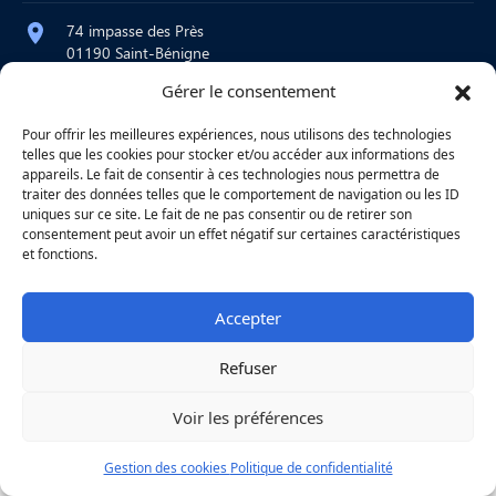
74 impasse des Près
01190 Saint-Bénigne
Gérer le consentement
contact@atelier-martre.fr
09 72 95 15 20
Pour offrir les meilleures expériences, nous utilisons des technologies
telles que les cookies pour stocker et/ou accéder aux informations des
Lundi au jeudi : 8h – 12h / 14h – 18h
appareils. Le fait de consentir à ces technologies nous permettra de
Vendredi : 8h – 12h
traiter des données telles que le comportement de navigation ou les ID
uniques sur ce site. Le fait de ne pas consentir ou de retirer son
consentement peut avoir un effet négatif sur certaines caractéristiques
et fonctions.
|
Mentions légales
|
Confidentialité
|
Copyright © 2026
Une réalisation
Agence
Accepter
Refuser
Voir les préférences
Gestion des cookies
Politique de confidentialité