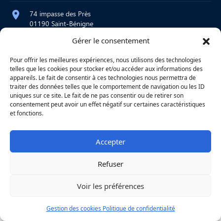
74 impasse des Près
01190 Saint-Bénigne
Gérer le consentement
contact@atelier-martre.fr
09 72 95 15 20
Pour offrir les meilleures expériences, nous utilisons des technologies
telles que les cookies pour stocker et/ou accéder aux informations des
Lundi au jeudi : 8h – 12h / 14h – 18h
appareils. Le fait de consentir à ces technologies nous permettra de
Vendredi : 8h – 12h
traiter des données telles que le comportement de navigation ou les ID
uniques sur ce site. Le fait de ne pas consentir ou de retirer son
consentement peut avoir un effet négatif sur certaines caractéristiques
et fonctions.
|
Mentions légales
|
Confidentialité
|
Copyright © 2026
Une réalisation
Agence
Accepter
Refuser
Voir les préférences
Gestion des cookies
Politique de confidentialité