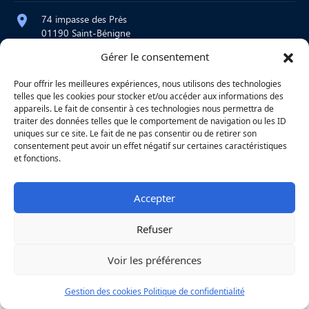
74 impasse des Près
01190 Saint-Bénigne
Gérer le consentement
contact@atelier-martre.fr
09 72 95 15 20
Pour offrir les meilleures expériences, nous utilisons des technologies
telles que les cookies pour stocker et/ou accéder aux informations des
Lundi au jeudi : 8h – 12h / 14h – 18h
appareils. Le fait de consentir à ces technologies nous permettra de
Vendredi : 8h – 12h
traiter des données telles que le comportement de navigation ou les ID
uniques sur ce site. Le fait de ne pas consentir ou de retirer son
consentement peut avoir un effet négatif sur certaines caractéristiques
et fonctions.
|
Mentions légales
|
Confidentialité
|
Copyright © 2026
Une réalisation
Agence
Accepter
Refuser
Voir les préférences
Gestion des cookies
Politique de confidentialité