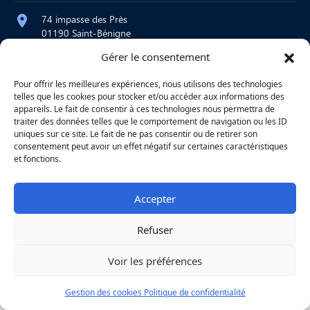
74 impasse des Près
01190 Saint-Bénigne
Gérer le consentement
contact@atelier-martre.fr
09 72 95 15 20
Pour offrir les meilleures expériences, nous utilisons des technologies
telles que les cookies pour stocker et/ou accéder aux informations des
Lundi au jeudi : 8h – 12h / 14h – 18h
appareils. Le fait de consentir à ces technologies nous permettra de
Vendredi : 8h – 12h
traiter des données telles que le comportement de navigation ou les ID
uniques sur ce site. Le fait de ne pas consentir ou de retirer son
consentement peut avoir un effet négatif sur certaines caractéristiques
et fonctions.
|
Mentions légales
|
Confidentialité
|
Copyright © 2026
Une réalisation
Agence
Accepter
Refuser
Voir les préférences
Gestion des cookies
Politique de confidentialité