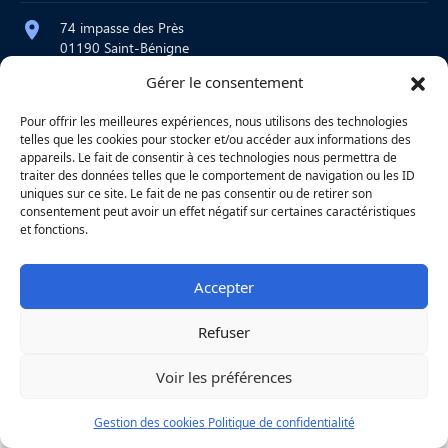
74 impasse des Près
01190 Saint-Bénigne
Gérer le consentement
contact@atelier-martre.fr
09 72 95 15 20
Pour offrir les meilleures expériences, nous utilisons des technologies
telles que les cookies pour stocker et/ou accéder aux informations des
Lundi au jeudi : 8h – 12h / 14h – 18h
appareils. Le fait de consentir à ces technologies nous permettra de
Vendredi : 8h – 12h
traiter des données telles que le comportement de navigation ou les ID
uniques sur ce site. Le fait de ne pas consentir ou de retirer son
consentement peut avoir un effet négatif sur certaines caractéristiques
et fonctions.
|
Mentions légales
|
Confidentialité
|
Copyright © 2026
Une réalisation
Agence
Accepter
Refuser
Voir les préférences
Gestion des cookies
Politique de confidentialité