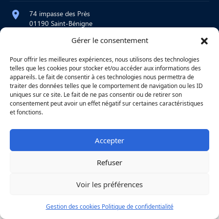
74 impasse des Près
01190 Saint-Bénigne
Gérer le consentement
contact@atelier-martre.fr
09 72 95 15 20
Pour offrir les meilleures expériences, nous utilisons des technologies
telles que les cookies pour stocker et/ou accéder aux informations des
Lundi au jeudi : 8h – 12h / 14h – 18h
appareils. Le fait de consentir à ces technologies nous permettra de
Vendredi : 8h – 12h
traiter des données telles que le comportement de navigation ou les ID
uniques sur ce site. Le fait de ne pas consentir ou de retirer son
consentement peut avoir un effet négatif sur certaines caractéristiques
et fonctions.
|
Mentions légales
|
Confidentialité
|
Copyright © 2026
Une réalisation
Agence
Accepter
Refuser
Voir les préférences
Gestion des cookies
Politique de confidentialité