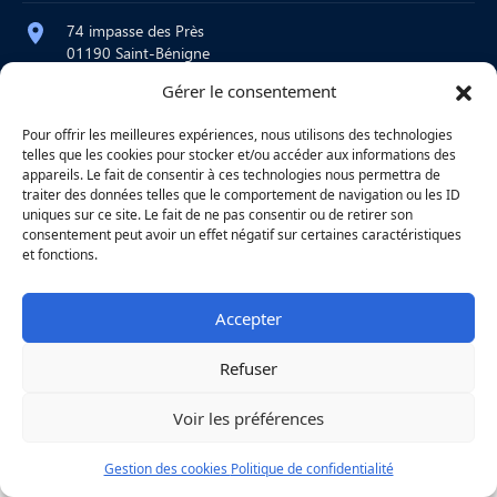
74 impasse des Près
01190 Saint-Bénigne
Gérer le consentement
contact@atelier-martre.fr
09 72 95 15 20
Pour offrir les meilleures expériences, nous utilisons des technologies
telles que les cookies pour stocker et/ou accéder aux informations des
Lundi au jeudi : 8h – 12h / 14h – 18h
appareils. Le fait de consentir à ces technologies nous permettra de
Vendredi : 8h – 12h
traiter des données telles que le comportement de navigation ou les ID
uniques sur ce site. Le fait de ne pas consentir ou de retirer son
consentement peut avoir un effet négatif sur certaines caractéristiques
et fonctions.
|
Mentions légales
|
Confidentialité
|
Copyright © 2026
Une réalisation
Agence
Accepter
Refuser
Voir les préférences
Gestion des cookies
Politique de confidentialité