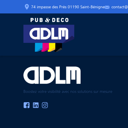
74 impasse des Près 01190 Saint-Bénigne
contact@a
Boostez votre visibilité avec nos solutions sur mesure