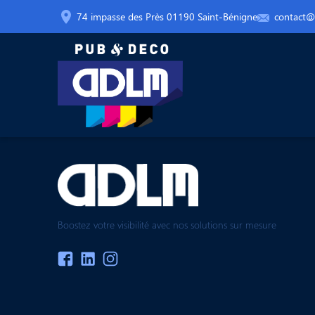
74 impasse des Près 01190 Saint-Bénigne
contact@a
Boostez votre visibilité avec nos solutions sur mesure