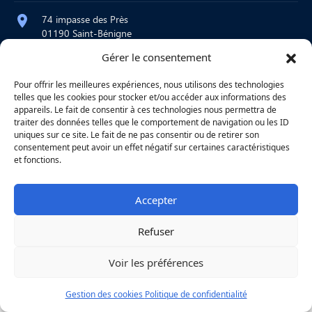
74 impasse des Près
01190 Saint-Bénigne
Gérer le consentement
contact@atelier-martre.fr
09 72 95 15 20
Pour offrir les meilleures expériences, nous utilisons des technologies
telles que les cookies pour stocker et/ou accéder aux informations des
Lundi au jeudi : 8h – 12h / 14h – 18h
appareils. Le fait de consentir à ces technologies nous permettra de
Vendredi : 8h – 12h
traiter des données telles que le comportement de navigation ou les ID
uniques sur ce site. Le fait de ne pas consentir ou de retirer son
consentement peut avoir un effet négatif sur certaines caractéristiques
et fonctions.
|
Mentions légales
|
Confidentialité
|
Copyright © 2026
Une réalisation
Agence
Accepter
Refuser
Voir les préférences
Gestion des cookies
Politique de confidentialité