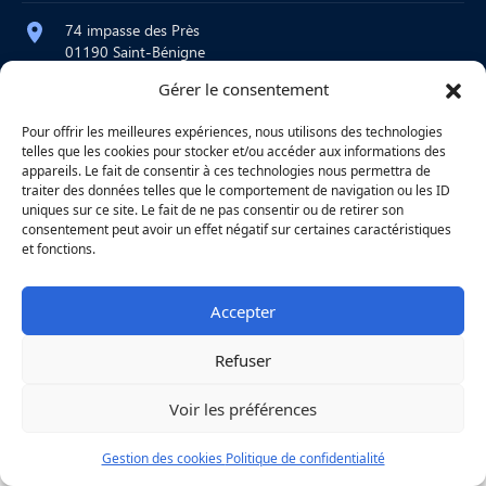
74 impasse des Près
01190 Saint-Bénigne
Gérer le consentement
contact@atelier-martre.fr
09 72 95 15 20
Pour offrir les meilleures expériences, nous utilisons des technologies
telles que les cookies pour stocker et/ou accéder aux informations des
Lundi au jeudi : 8h – 12h / 14h – 18h
appareils. Le fait de consentir à ces technologies nous permettra de
Vendredi : 8h – 12h
traiter des données telles que le comportement de navigation ou les ID
uniques sur ce site. Le fait de ne pas consentir ou de retirer son
consentement peut avoir un effet négatif sur certaines caractéristiques
et fonctions.
|
Mentions légales
|
Confidentialité
|
Copyright © 2026
Une réalisation
Agence
Accepter
Refuser
Voir les préférences
Gestion des cookies
Politique de confidentialité