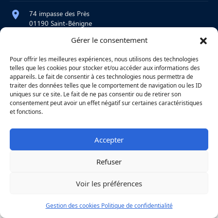
74 impasse des Près
01190 Saint-Bénigne
Gérer le consentement
contact@atelier-martre.fr
09 72 95 15 20
Pour offrir les meilleures expériences, nous utilisons des technologies
telles que les cookies pour stocker et/ou accéder aux informations des
Lundi au jeudi : 8h – 12h / 14h – 18h
appareils. Le fait de consentir à ces technologies nous permettra de
Vendredi : 8h – 12h
traiter des données telles que le comportement de navigation ou les ID
uniques sur ce site. Le fait de ne pas consentir ou de retirer son
consentement peut avoir un effet négatif sur certaines caractéristiques
et fonctions.
|
Mentions légales
|
Confidentialité
|
Copyright © 2026
Une réalisation
Agence
Accepter
Refuser
Voir les préférences
Gestion des cookies
Politique de confidentialité