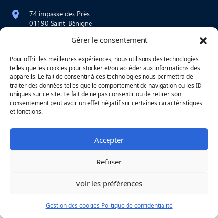
74 impasse des Près
01190 Saint-Bénigne
Gérer le consentement
contact@atelier-martre.fr
09 72 95 15 20
Pour offrir les meilleures expériences, nous utilisons des technologies
telles que les cookies pour stocker et/ou accéder aux informations des
Lundi au jeudi : 8h – 12h / 14h – 18h
appareils. Le fait de consentir à ces technologies nous permettra de
Vendredi : 8h – 12h
traiter des données telles que le comportement de navigation ou les ID
uniques sur ce site. Le fait de ne pas consentir ou de retirer son
consentement peut avoir un effet négatif sur certaines caractéristiques
et fonctions.
|
Mentions légales
|
Confidentialité
|
Copyright © 2026
Une réalisation
Agence
Accepter
Refuser
Voir les préférences
Gestion des cookies
Politique de confidentialité