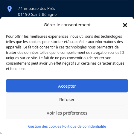
74 impasse des Près
01190 Saint-Bénigne
Gérer le consentement
contact@atelier-martre.fr
09 72 95 15 20
Pour offrir les meilleures expériences, nous utilisons des technologies
telles que les cookies pour stocker et/ou accéder aux informations des
Lundi au jeudi : 8h – 12h / 14h – 18h
appareils. Le fait de consentir à ces technologies nous permettra de
Vendredi : 8h – 12h
traiter des données telles que le comportement de navigation ou les ID
uniques sur ce site. Le fait de ne pas consentir ou de retirer son
consentement peut avoir un effet négatif sur certaines caractéristiques
et fonctions.
|
Mentions légales
|
Confidentialité
|
Copyright © 2026
Une réalisation
Agence
Accepter
Refuser
Voir les préférences
Gestion des cookies
Politique de confidentialité