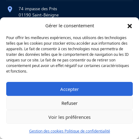
74 impasse des Près
01190 Saint-Bénigne
Gérer le consentement
contact@atelier-martre.fr
09 72 95 15 20
Pour offrir les meilleures expériences, nous utilisons des technologies
telles que les cookies pour stocker et/ou accéder aux informations des
Lundi au jeudi : 8h – 12h / 14h – 18h
appareils. Le fait de consentir à ces technologies nous permettra de
Vendredi : 8h – 12h
traiter des données telles que le comportement de navigation ou les ID
uniques sur ce site. Le fait de ne pas consentir ou de retirer son
consentement peut avoir un effet négatif sur certaines caractéristiques
et fonctions.
|
Mentions légales
|
Confidentialité
|
Copyright © 2026
Une réalisation
Agence
Accepter
Refuser
Voir les préférences
Gestion des cookies
Politique de confidentialité