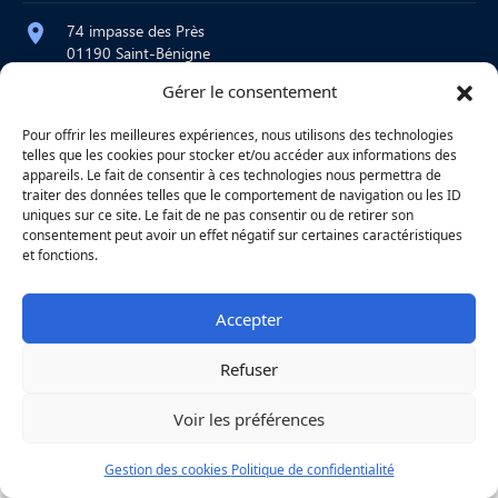
74 impasse des Près
01190 Saint-Bénigne
Gérer le consentement
contact@atelier-martre.fr
09 72 95 15 20
Pour offrir les meilleures expériences, nous utilisons des technologies
telles que les cookies pour stocker et/ou accéder aux informations des
Lundi au jeudi : 8h – 12h / 14h – 18h
appareils. Le fait de consentir à ces technologies nous permettra de
Vendredi : 8h – 12h
traiter des données telles que le comportement de navigation ou les ID
uniques sur ce site. Le fait de ne pas consentir ou de retirer son
consentement peut avoir un effet négatif sur certaines caractéristiques
et fonctions.
|
Mentions légales
|
Confidentialité
|
Copyright © 2026
Une réalisation
Agence
Accepter
Refuser
Voir les préférences
Gestion des cookies
Politique de confidentialité