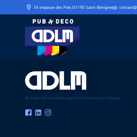
74 impasse des Près 01190 Saint-Bénigne
contact@a
Boostez votre visibilité avec nos solutions sur mesure