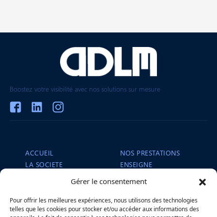
Boostez votre visibilité avec nos solutions sur mesure
ACCUEIL
NOS PRESTATIONS
LA SOCIETE
ENSEIGNE
NOS RÉALISATIONS
SIGNALÉTIQUE
Gérer le consentement
ACTUALITÉS
COVERING VÉHICULE
PERSONNALISATION
Pour offrir les meilleures expériences, nous utilisons des technologies
CONTACT
telles que les cookies pour stocker et/ou accéder aux informations des
LOCAUX